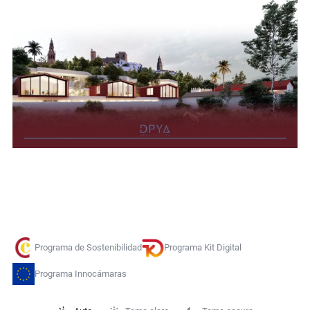
Programa de Sostenibilidad
Programa Kit Digital
Programa Innocámaras
Selección